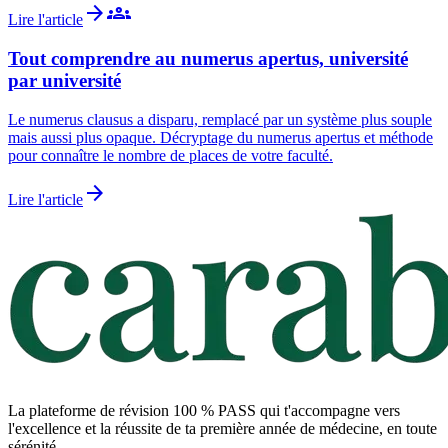
arrow_forward
groups
Lire l'article
Tout comprendre au numerus apertus, université
par université
Le numerus clausus a disparu, remplacé par un système plus souple
mais aussi plus opaque. Décryptage du numerus apertus et méthode
pour connaître le nombre de places de votre faculté.
arrow_forward
Lire l'article
La plateforme de révision 100 % PASS qui t'accompagne vers
l'excellence et la réussite de ta première année de médecine, en toute
sérénité.