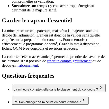
compromettre sa validation.
Surestimer son temps :
y consacrer trop d'énergie au
détriment de la majeure santé.
Garder le cap sur l'essentiel
La mineure sécurise le parcours, mais c'est la majeure santé qui
décide de l'admission. L'enjeu est donc de la valider sans qu'elle
empiète sur la préparation du concours. Pour mémoriser
efficacement le programme de santé,
Carabin
met à disposition
fiches, QCM type concours et révisions espacées.
La cohorte d'été en accès anticipé permet de prendre de l'avance dès
maintenant. Il est possible de
créer un compte gratuitement
ou de
découvrir
l'abonnement
.
Questions fréquentes
chevron_right
La mineure compte-t-elle dans le classement du concours ?
chevron_right
Peut-on changer de mineure en cours d'année ?