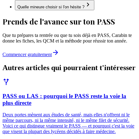
chevron_right
Quelle mineure choisir si l'on hésite ?
Prends de l'avance sur ton PASS
Que tu prépares ta rentrée ou que tu sois déjà en PASS, Carabin te
donne les fiches, les QCM et la méthode pour réussir ton année.
arrow_forward
Commencer gratuitement
Autres articles qui pourraient t'intéresser
alt_route
PASS ou LAS : pourquoi le PASS reste la voie la
plus directe
Deux portes mènent aux études de santé, mais elles n'offrent ni le
même parcours, ni la même intensité, ni le même filet de sécurité.
Voici ce qui distingue vraiment le PASS — et pourquoi c'est la voie
que visent la plupart des lycéens décidés à faire médecine.