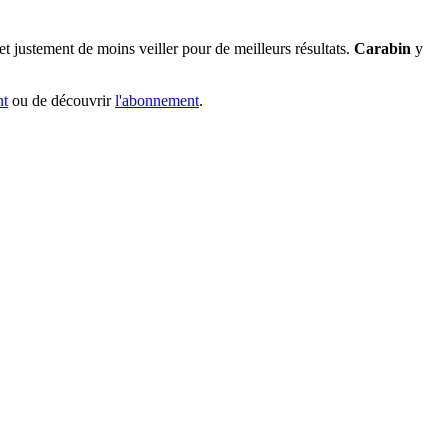
 justement de moins veiller pour de meilleurs résultats.
Carabin
y
nt
ou de découvrir
l'abonnement
.