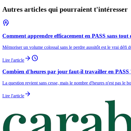
Autres articles qui pourraient t'intéresser
psychology
Comment apprendre efficacement en PASS sans tout o
Mémoriser un volume colossal sans le perdre aussitôt est le vrai défi 
arrow_forward
schedule
Lire l'article
Combien d'heures par jour faut-il travailler en PASS 
La question revient sans cesse, mais le nombre d'heures n'est pas le bo
arrow_forward
Lire l'article