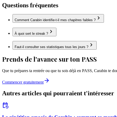
Questions fréquentes
chevron_right
Comment Carabin identifie-t-il mes chapitres faibles ?
chevron_right
À quoi sert le streak ?
chevron_right
Faut-il consulter ses statistiques tous les jours ?
Prends de l'avance sur ton PASS
Que tu prépares ta rentrée ou que tu sois déjà en PASS, Carabin te do
arrow_forward
Commencer gratuitement
Autres articles qui pourraient t'intéresser
event_repeat