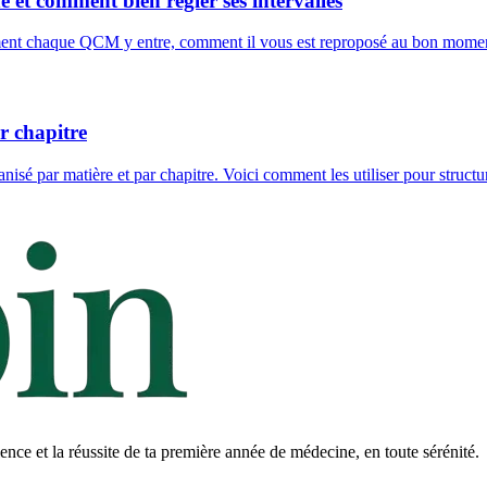
et comment bien régler ses intervalles
omment chaque QCM y entre, comment il vous est reproposé au bon moment
r chapitre
sé par matière et par chapitre. Voici comment les utiliser pour structu
ce et la réussite de ta première année de médecine, en toute sérénité.