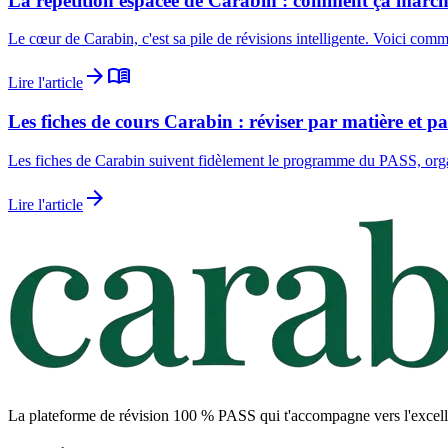
La répétition espacée de Carabin : comment ça marche 
Le cœur de Carabin, c'est sa pile de révisions intelligente. Voici c
arrow_forward
menu_book
Lire l'article
Les fiches de cours Carabin : réviser par matière et pa
Les fiches de Carabin suivent fidèlement le programme du PASS, organi
arrow_forward
Lire l'article
La plateforme de révision 100 % PASS qui t'accompagne vers l'excellen